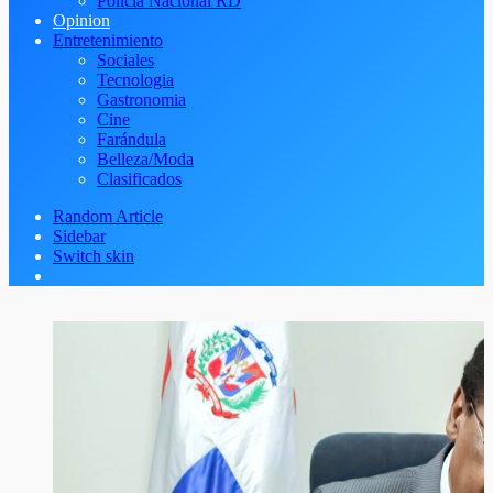
Policía Nacional RD
Opinion
Entretenimiento
Sociales
Tecnologia
Gastronomia
Cine
Farándula
Belleza/Moda
Clasificados
Random Article
Sidebar
Switch skin