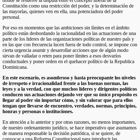
donde se resuelve la disputa entre el concepto liberal de la
Constitución como una restricción del poder, y la determinación de
las mayorías, quienes ven en ella, una potenciadora del poder
personal.
Por eso en momentos que las ambiciones sin límites en el ámbito
político están desbordando la racionalidad en las actuaciones de una
parte de los lideres de las organizaciones políticas de nuestro país y
en las que con frecuencia lucen fuera de todo control, se impone con
cierta urgencia asumir y desarrollar acciones que de algún modo
sirvan de valladar o reten para poner límites a esos desvaríos
conductuales y poner orden en el quehacer político de la Republica
Dominicana.
En este escenario, es asombroso y hasta preocupante los niveles
de irrespeto e irracionalidad frente a las buenas normas, las
leyes y a la verdad, con que muchos líderes y dirigentes políticos
conducen sus actuaciones dejando ver que su único propósito es
llegar al poder sin
importar cómo, y sin valorar que para ellos
tengan que llevarse de encuentro, verdades, normas, principios,
honras y personas o instituciones.
En atención a lo anterior y por otras razones, no menos importantes,
de nuestro ordenamiento jurídico, se hace imperativo que asumamos
de manera responsable la decisión patriótica, si se quiere, de
convocar a una Reforma Constitucional para introducir las