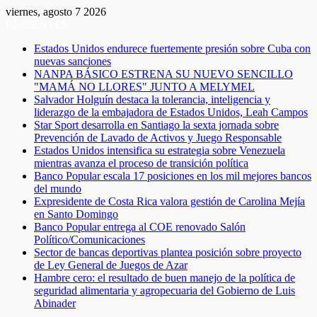
viernes, agosto 7 2026
RECIENTES
Estados Unidos endurece fuertemente presión sobre Cuba con
nuevas sanciones
NANPA BÁSICO ESTRENA SU NUEVO SENCILLO
"MAMÁ NO LLORES" JUNTO A MELYMEL
Salvador Holguín destaca la tolerancia, inteligencia y
liderazgo de la embajadora de Estados Unidos, Leah Campos
Star Sport desarrolla en Santiago la sexta jornada sobre
Prevención de Lavado de Activos y Juego Responsable
Estados Unidos intensifica su estrategia sobre Venezuela
mientras avanza el proceso de transición política
Banco Popular escala 17 posiciones en los mil mejores bancos
del mundo
Expresidente de Costa Rica valora gestión de Carolina Mejía
en Santo Domingo
Banco Popular entrega al COE renovado Salón
Político/Comunicaciones
Sector de bancas deportivas plantea posición sobre proyecto
de Ley General de Juegos de Azar
Hambre cero: el resultado de buen manejo de la política de
seguridad alimentaria y agropecuaria del Gobierno de Luis
Abinader