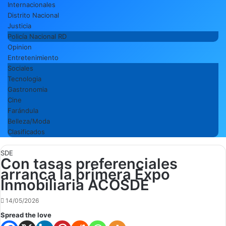
Internacionales
Distrito Nacional
Justicia
Policía Nacional RD
Opinion
Entretenimiento
Sociales
Tecnologia
Gastronomia
Cine
Farándula
Belleza/Moda
Clasificados
SDE
Con tasas preferenciales
arranca la primera Expo
Inmobiliaria ACOSDE
14/05/2026
Spread the love