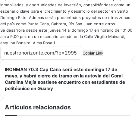
inmobiliarios, y oportunidades de inversión, consolidándose como un
escenario clave para el crecimiento y desarrollo del sector en Santo
Domingo Este. Además serán presentados proyectos de otras zonas
del país como Punta Cana, Cabrera, Río San Juan entre otros.
Se desarrolla desde este jueves 14 al domingo 17 en horario de 10: 00
am a 9:00 pm, en un escenario creado en la Calle Virgilio Mainardi,
esquina Bonaire, Alma Rosa 1.
Copiar Link
IRONMAN 70.3 Cap Cana será este domingo 17 de
I
mayo, y habrá cierre de tramo en la autovía del Coral
R
Carolina Mejía sostiene encuentro con estudiantes de
O
C
politécnico en Gualey
N
a
M
r
A
o
Artículos relacionados
N
l
7
i
0
n
.
a
3
M